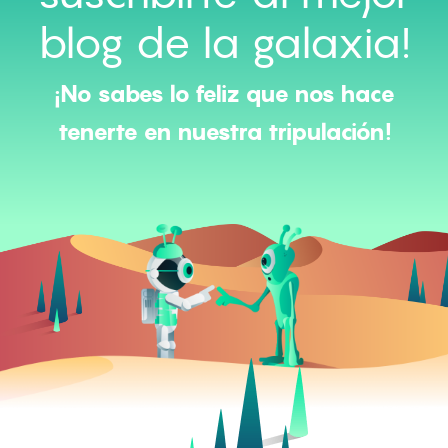
blog de la galaxia!
¡No sabes lo feliz que nos hace
tenerte en nuestra tripulación!