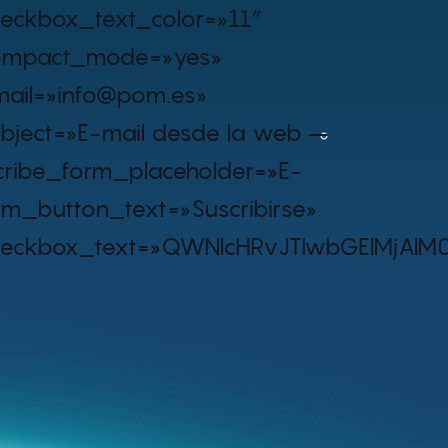
eckbox_text_color=»11″
ompact_mode=»yes»
ail=»info@pom.es»
bject=»E-mail desde la web –
ribe_form_placeholder=»E-
rm_button_text=»Suscribirse»
checkbox_text=»QWNlcHRvJTIwbGElMj