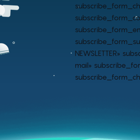
subscribe_form_ch
subscribe_form_c
subscribe_form_em
subscribe_form_su
NEWSLETTER» subsc
mail» subscribe_fo
subscribe_form_