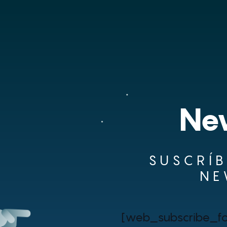
New
SUSCRÍB
NE
[web_subscribe_f