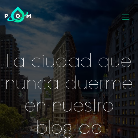
La ciudad que
nunca duerme
en nuestro
blog de