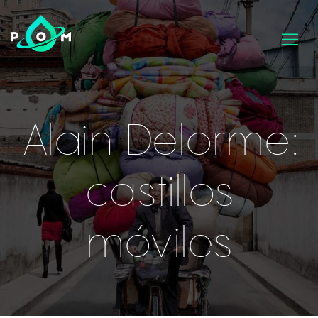
Alain Delorme:
castillos
móviles